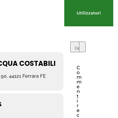
Utilizzatori
CQUA COSTABILI
C
o
 90, 44121 Ferrara FE
m
m
e
n
t
i
S
r
e
c