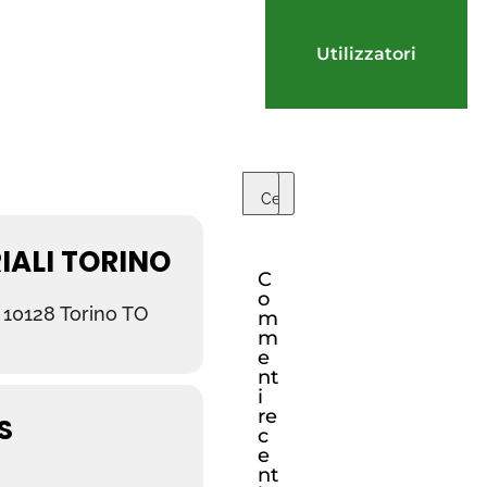
Utilizzatori
IALI TORINO
C
o
, 10128 Torino TO
m
m
e
nt
i
re
S
c
e
nt